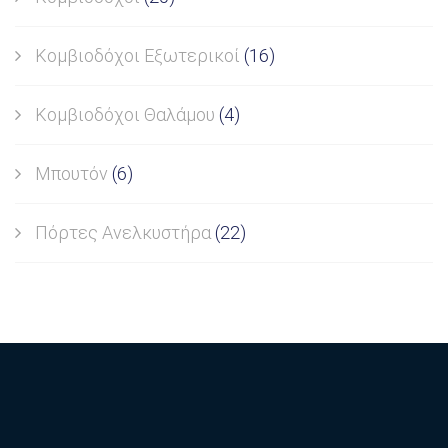
Κομβιοδόχοι Εξωτερικοί
(16)
Κομβιοδόχοι Θαλάμου
(4)
Μπουτόν
(6)
Πόρτες Ανελκυστήρα
(22)