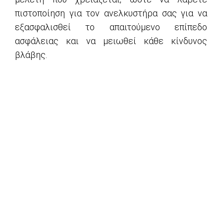
πιστοποίηση για τον ανελκυστήρα σας για να
εξασφαλισθεί το απαιτούμενο επίπεδο
ασφάλειας και να μειωθεί κάθε κίνδυνος
βλάβης.
Βάσει του ΦΕΚ 2064/Β/2008 η πιστοποίηση
αποτελεί
επίσημη νομοθεσία
του ελληνικού
κράτους και η επιβεβαίωση της καλής
κατάστασης κάθε ανελκυστήρα γίνεται από
Ανεξάρτητο Διαπιστευμένο Φορέα Ελέγχου.
Κατά την πιστοποίηση ελέγχονται όλα τα
συστήματα ασφαλείας του ανελκυστήρα και
παρατηρούνται τυχόν ελλείψεις από τους