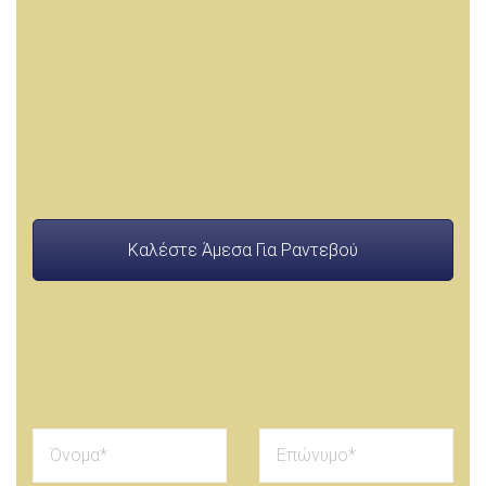
Η ανάθεση πιστοποίησης του ανελκυστήρα σας
απλοποιεί για εσάς όλη τη διαδικασία και
εξασφαλίζει τη
νόμιμη λειτουργία
του
ανελκυστήρα αλλά και το απαραίτητο
επίπεδο
ασφάλειας
για όλους τους χρήστες.
Καλέστε Άμεσα Για Ραντεβού