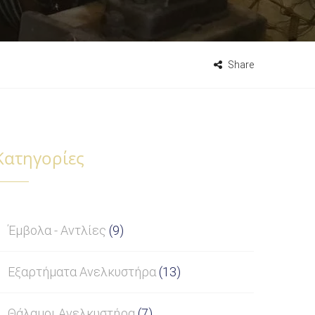
Share
Κατηγορίες
Έμβολα - Αντλίες
(9)
Εξαρτήματα Ανελκυστήρα
(13)
Θάλαμοι Ανελκυστήρα
(7)