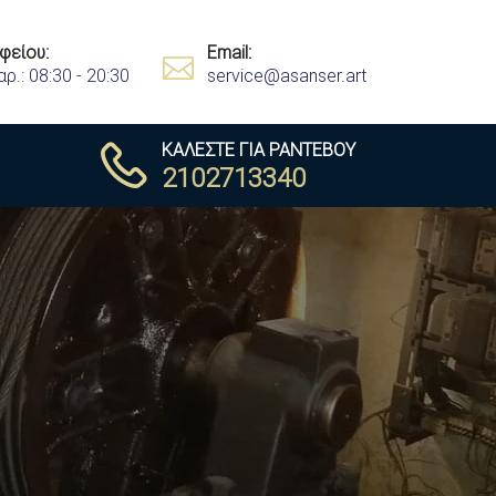
φείου:
Email:
αρ.: 08:30 - 20:30
service@asanser.art
ΚΑΛΕΣΤΕ ΓΙΑ ΡΑΝΤΕΒΟΥ
2102713340